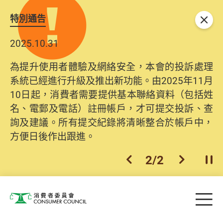
特別通告
關閉
2025.10.31
為提升使用者體驗及網絡安全，本會的投訴處理
系統已經進行升級及推出新功能。由2025年11月
10日起，消費者需要提供基本聯絡資料（包括姓
名、電郵及電話）註冊帳戶，才可提交投訴、查
詢及建議。所有提交紀錄將清晰整合於帳戶中，
方便日後作出跟進。
2
/
2
上一個
下一個
開
Skip to main content
目
消費者委員會