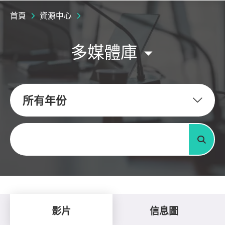
首頁
資源中心
多媒體庫
所有年份
關鍵字
搜尋
影片
信息圖