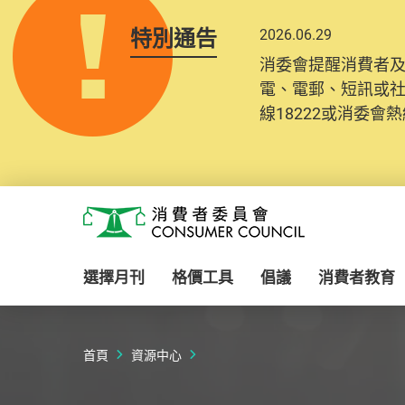
特別通告
2026.06.29
2025.10.31
消委會提醒消費者
為提升使用者體驗及
電、電郵、短訊或
消費者需要提供基
線18222或消委會熱線
紀錄將清晰整合於
Skip to main content
消費者委員會
選擇月刊
格價工具
倡議
消費者教育
首頁
資源中心