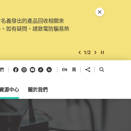
關閉特別通告
會名義發出的產品回收相關來
。由2025年11月10日起，
料。如有疑問，請致電防騙易熱
交投訴、查詢及建議。所有提交
2
/
2
上一個
下一個
開始/暫停幻燈
Facebook
Instagram
Youtube
抖音
領英
分享到
開啟搜尋框
們
EN
简
資源中心
關於我們