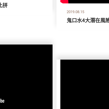
比拼
2019.08.15
鬼口水4大潛在風