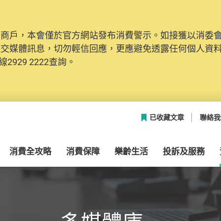
及商戶，本會僅於官方網站發布消費警示。如接獲以消委
網絡安全，本會的投訴處理系統已經進行升級及推出新功能
社交媒體訊息，切勿輕信回應，更應避免透露任何個人資
本聯絡資料（包括姓名、電郵及電話）註冊帳戶，才可提
2929 2222查詢。
帳戶中，方便日後作出跟進。
已收藏文章
聯絡我
消費全攻略
消費保障
樂齡生活
投訴及服務