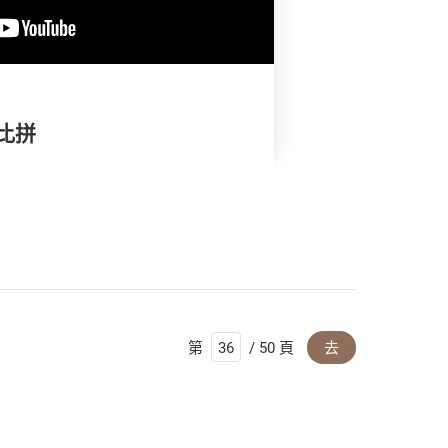
比拼
第
/ 50 頁
去