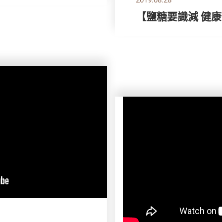
【鹽糖要識減 健