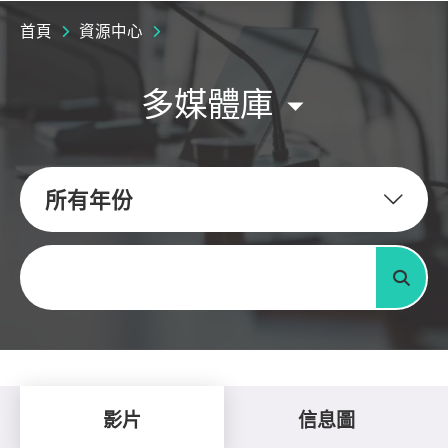
首頁
資源中心
多媒體庫
所有年份
關鍵字
搜尋
影片
信息圖