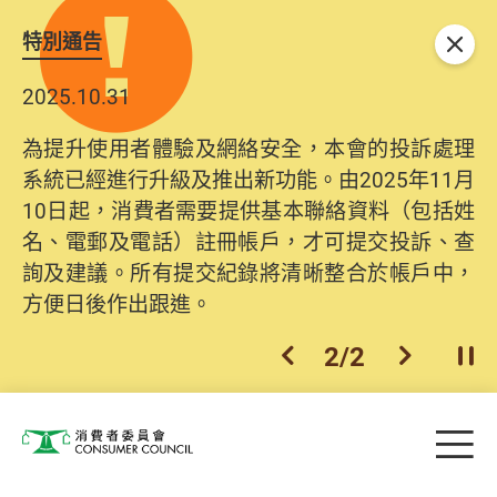
特別通告
關閉
2025.10.31
為提升使用者體驗及網絡安全，本會的投訴處理
系統已經進行升級及推出新功能。由2025年11月
10日起，消費者需要提供基本聯絡資料（包括姓
名、電郵及電話）註冊帳戶，才可提交投訴、查
詢及建議。所有提交紀錄將清晰整合於帳戶中，
方便日後作出跟進。
2
/
2
上一個
下一個
開
Skip to main content
目
消費者委員會