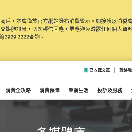
及商戶，本會僅於官方網站發布消費警示。如接獲以消委
網絡安全，本會的投訴處理系統已經進行升級及推出新功能
社交媒體訊息，切勿輕信回應，更應避免透露任何個人資
本聯絡資料（包括姓名、電郵及電話）註冊帳戶，才可提
2929 2222查詢。
帳戶中，方便日後作出跟進。
已收藏文章
聯絡我
消費全攻略
消費保障
樂齡生活
投訴及服務