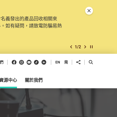
關閉特別通告
會名義發出的產品回收相關來
。由2025年11月10日起，
料。如有疑問，請致電防騙易熱
交投訴、查詢及建議。所有提交
2
/
2
上一個
下一個
開始/暫停幻燈
Facebook
Instagram
Youtube
抖音
領英
分享到
開啟搜尋框
們
EN
简
資源中心
關於我們