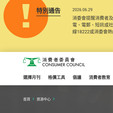
特別通告
2026.06.29
2025.10.31
消委會提醒消費者
為提升使用者體驗及
電、電郵、短訊或
消費者需要提供基
線18222或消委會熱線
紀錄將清晰整合於
Skip to main content
消費者委員會
選擇月刊
格價工具
倡議
消費者教育
首頁
資源中心