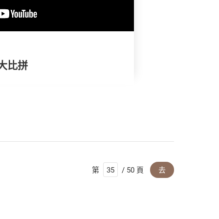
憂大比拼
第
/ 50 頁
去