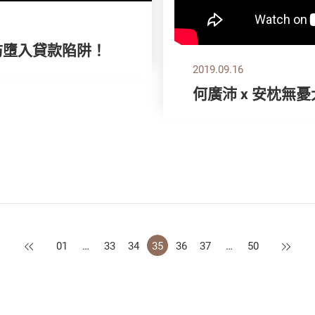
防墮入貸款陷阱！
2019.09.16
何廣沛 x 安枕無
上一頁
下一頁
01
…
33
34
35
36
37
…
50