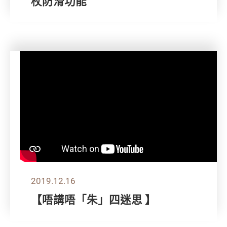
杖防滑功能
2019.12.16
【唔講唔「朱」四迷思 】