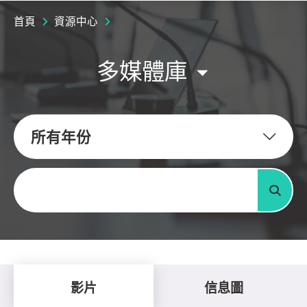
首頁
資源中心
多媒體庫
所有年份
關鍵字
搜尋
影片
信息圖