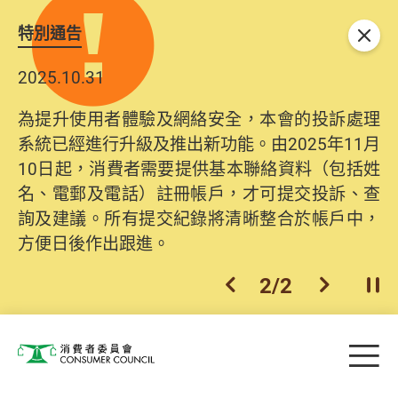
特別通告
關閉
2025.10.31
為提升使用者體驗及網絡安全，本會的投訴處理
系統已經進行升級及推出新功能。由2025年11月
10日起，消費者需要提供基本聯絡資料（包括姓
名、電郵及電話）註冊帳戶，才可提交投訴、查
詢及建議。所有提交紀錄將清晰整合於帳戶中，
方便日後作出跟進。
2
/
2
上一個
下一個
開
Skip to main content
目
消費者委員會