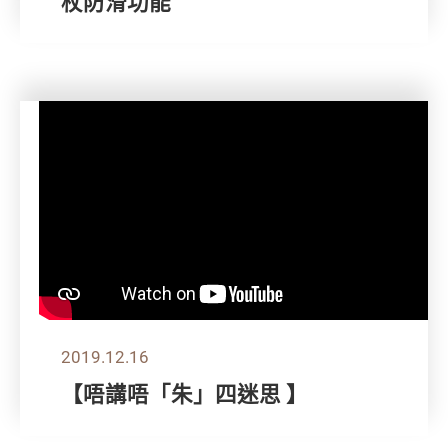
杖防滑功能
2019.12.16
【唔講唔「朱」四迷思 】