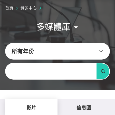
首頁
資源中心
多媒體庫
所有年份
關鍵字
搜尋
影片
信息圖