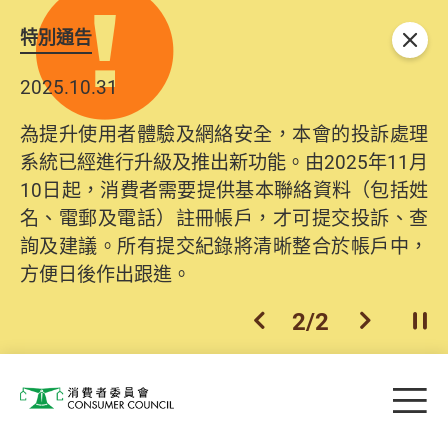
特別通告
關閉
2025.10.31
為提升使用者體驗及網絡安全，本會的投訴處理
系統已經進行升級及推出新功能。由2025年11月
10日起，消費者需要提供基本聯絡資料（包括姓
名、電郵及電話）註冊帳戶，才可提交投訴、查
詢及建議。所有提交紀錄將清晰整合於帳戶中，
方便日後作出跟進。
2
/
2
上一個
下一個
開
Skip to main content
目
消費者委員會