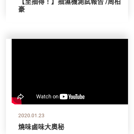
【至抽得！】抽濕機測試報告 /周柏
豪
2020.01.23
燒味鹵味大奧秘