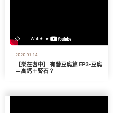
2020.01.14
【樂在耆中】 有營豆腐篇 EP3-豆腐
＝高鈣＋腎石？