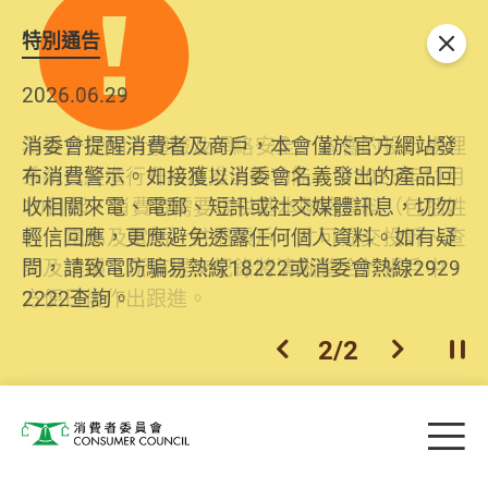
特別通告
關閉
2026.06.29
2025.10.31
消委會提醒消費者及商戶，本會僅於官方網站發
為提升使用者體驗及網絡安全，本會的投訴處理
布消費警示。如接獲以消委會名義發出的產品回
系統已經進行升級及推出新功能。由2025年11月
收相關來電、電郵、短訊或社交媒體訊息，切勿
10日起，消費者需要提供基本聯絡資料（包括姓
輕信回應，更應避免透露任何個人資料。如有疑
名、電郵及電話）註冊帳戶，才可提交投訴、查
問，請致電防騙易熱線18222或消委會熱線2929
詢及建議。所有提交紀錄將清晰整合於帳戶中，
2222查詢。
方便日後作出跟進。
2
/
2
上一個
下一個
開
Skip to main content
目
消費者委員會