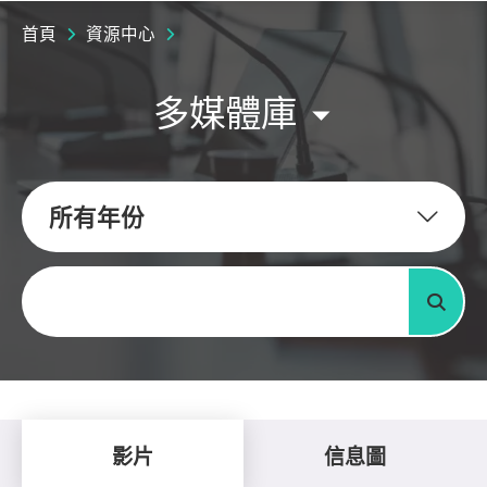
首頁
資源中心
多媒體庫
所有年份
關鍵字
搜尋
影片
信息圖