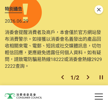
特別通告
關閉
2026.06.29
2025.10.31
消委會提醒消費者及商戶，本會僅於官方網站發
為提升使用者體驗及網絡安全，本會的投訴處理
布消費警示。如接獲以消委會名義發出的產品回
系統已經進行升級及推出新功能。由2025年11月
收相關來電、電郵、短訊或社交媒體訊息，切勿
10日起，消費者需要提供基本聯絡資料（包括姓
輕信回應，更應避免透露任何個人資料。如有疑
名、電郵及電話）註冊帳戶，才可提交投訴、查
問，請致電防騙易熱線18222或消委會熱線2929
詢及建議。所有提交紀錄將清晰整合於帳戶中，
2222查詢。
方便日後作出跟進。
2
/
2
上一個
下一個
開
Skip to main content
目
消費者委員會