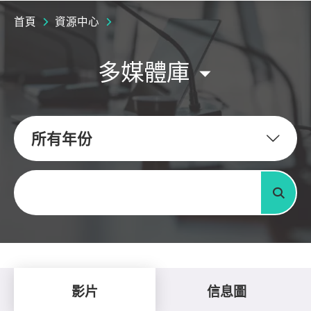
首頁
資源中心
多媒體庫
所有年份
關鍵字
搜尋
影片
信息圖