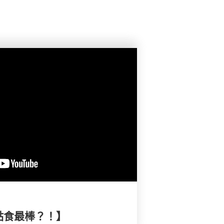
點食最棒？！】