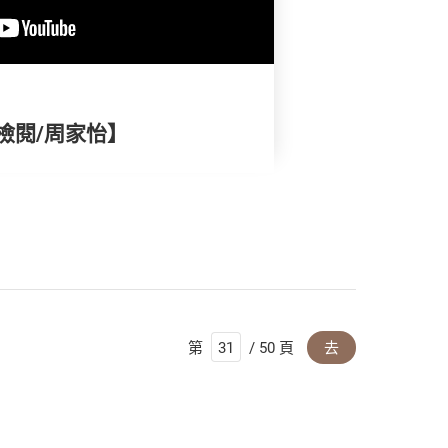
檢閱/周家怡】
第
/ 50 頁
去