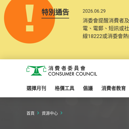
特別通告
2026.06.29
2025.10.31
消委會提醒消費者
為提升使用者體驗及
電、電郵、短訊或
消費者需要提供基
線18222或消委會熱線
紀錄將清晰整合於
Skip to main content
消費者委員會
選擇月刊
格價工具
倡議
消費者教育
首頁
資源中心