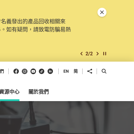
關閉特別通告
會名義發出的產品回收相關來
。由2025年11月10日起，
料。如有疑問，請致電防騙易熱
交投訴、查詢及建議。所有提交
2
/
2
上一個
下一個
開始/暫停幻燈
Facebook
Instagram
Youtube
抖音
領英
分享到
開啟搜尋框
們
EN
简
資源中心
關於我們