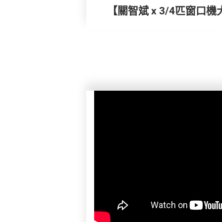
【關智斌 x 3/4匹窗口