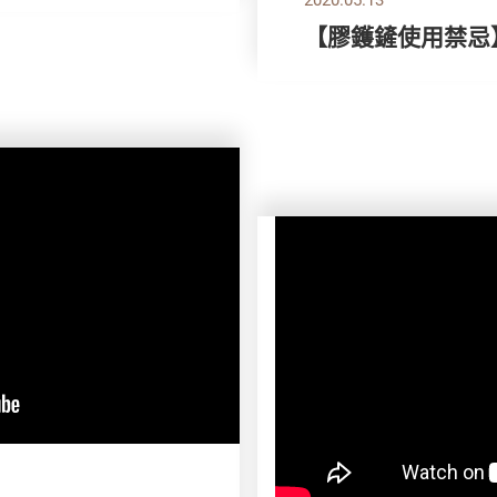
【膠鑊鏟使用禁忌