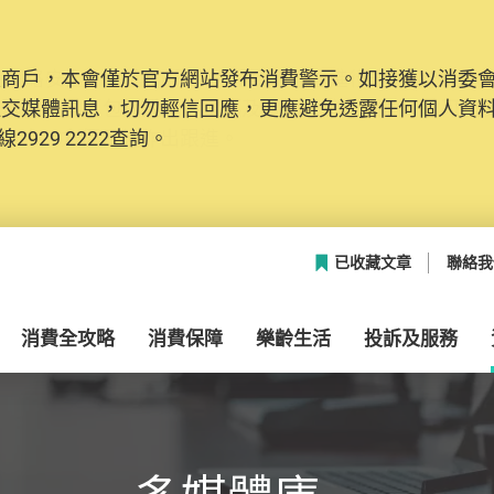
及商戶，本會僅於官方網站發布消費警示。如接獲以消委
網絡安全，本會的投訴處理系統已經進行升級及推出新功能
社交媒體訊息，切勿輕信回應，更應避免透露任何個人資
本聯絡資料（包括姓名、電郵及電話）註冊帳戶，才可提
2929 2222查詢。
帳戶中，方便日後作出跟進。
已收藏文章
聯絡我
消費全攻略
消費保障
樂齡生活
投訴及服務