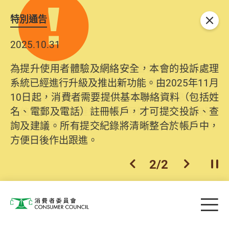
特別通告
關閉
2025.10.31
為提升使用者體驗及網絡安全，本會的投訴處理
系統已經進行升級及推出新功能。由2025年11月
10日起，消費者需要提供基本聯絡資料（包括姓
名、電郵及電話）註冊帳戶，才可提交投訴、查
詢及建議。所有提交紀錄將清晰整合於帳戶中，
方便日後作出跟進。
2
/
2
上一個
下一個
開
Skip to main content
目
消費者委員會