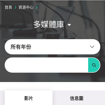
首頁
資源中心
多媒體庫
所有年份
關鍵字
搜尋
影片
信息圖