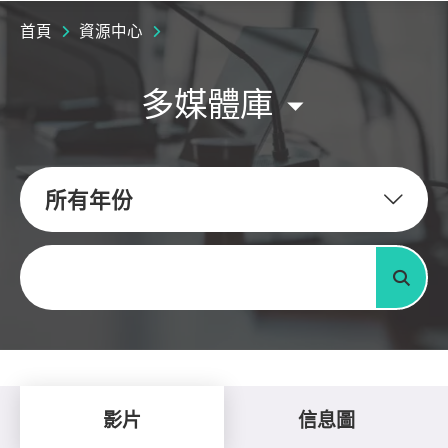
首頁
資源中心
多媒體庫
所有年份
關鍵字
搜尋
影片
信息圖