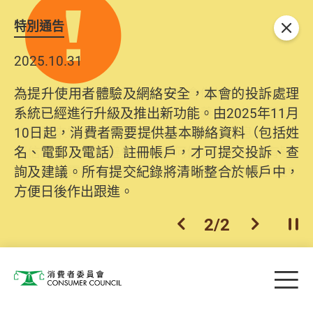
特別通告
關閉
2025.10.31
為提升使用者體驗及網絡安全，本會的投訴處理
系統已經進行升級及推出新功能。由2025年11月
10日起，消費者需要提供基本聯絡資料（包括姓
名、電郵及電話）註冊帳戶，才可提交投訴、查
詢及建議。所有提交紀錄將清晰整合於帳戶中，
方便日後作出跟進。
2
/
2
上一個
下一個
開
Skip to main content
目
消費者委員會