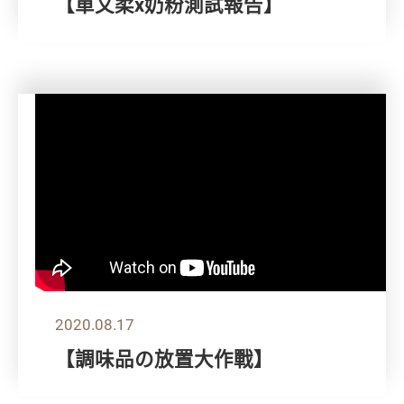
【單文柔x奶粉測試報告】
2020.08.17
【調味品の放置大作戰】