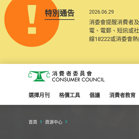
特別通告
2026.06.29
2025.10.31
消委會提醒消費者
為提升使用者體驗及
電、電郵、短訊或
消費者需要提供基
線18222或消委會熱線
紀錄將清晰整合於
Skip to main content
消費者委員會
選擇月刊
格價工具
倡議
消費者教育
首頁
資源中心