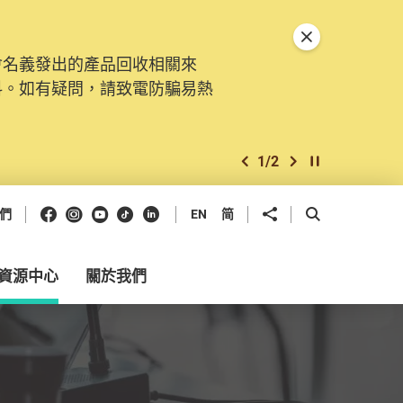
關閉特別通告
會名義發出的產品回收相關來
。由2025年11月10日起，
料。如有疑問，請致電防騙易熱
交投訴、查詢及建議。所有提交
2
/
2
上一個
下一個
開始/暫停幻燈
Facebook
Instagram
Youtube
抖音
領英
分享到
開啟搜尋框
們
EN
简
資源中心
關於我們