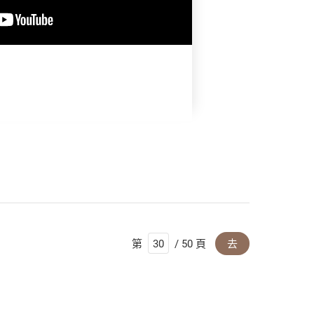
】
第
/ 50 頁
去