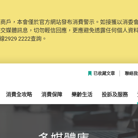
及商戶，本會僅於官方網站發布消費警示。如接獲以消委
網絡安全，本會的投訴處理系統已經進行升級及推出新功能
社交媒體訊息，切勿輕信回應，更應避免透露任何個人資
本聯絡資料（包括姓名、電郵及電話）註冊帳戶，才可提
2929 2222查詢。
帳戶中，方便日後作出跟進。
已收藏文章
聯絡我
消費全攻略
消費保障
樂齡生活
投訴及服務