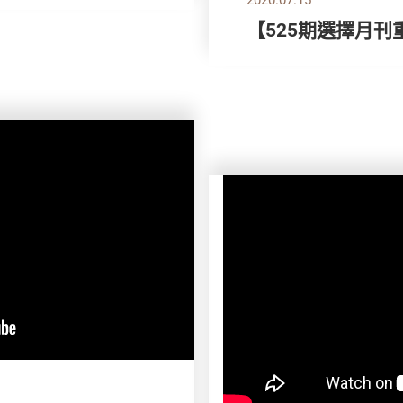
【525期選擇月刊