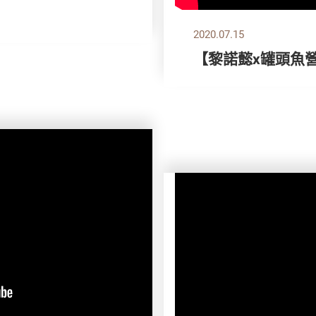
2020.07.15
【黎諾懿x罐頭魚