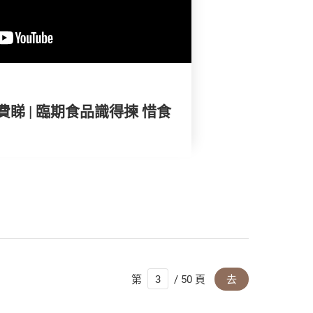
睇 | 臨期食品識得揀 惜食
第
/ 50 頁
去