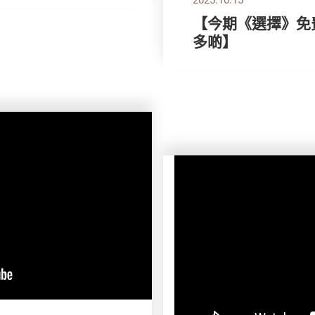
【今期《選擇》免費
多啲】