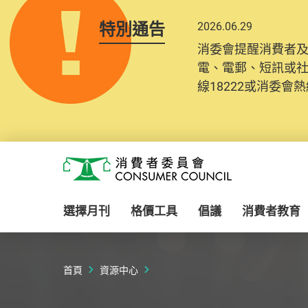
特別通告
2026.06.29
2025.10.31
消委會提醒消費者
為提升使用者體驗及
電、電郵、短訊或
消費者需要提供基
線18222或消委會熱線
紀錄將清晰整合於
Skip to main content
消費者委員會
選擇月刊
格價工具
倡議
消費者教育
首頁
資源中心