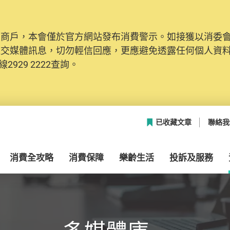
及商戶，本會僅於官方網站發布消費警示。如接獲以消委
網絡安全，本會的投訴處理系統已經進行升級及推出新功能
社交媒體訊息，切勿輕信回應，更應避免透露任何個人資
本聯絡資料（包括姓名、電郵及電話）註冊帳戶，才可提
2929 2222查詢。
帳戶中，方便日後作出跟進。
已收藏文章
聯絡我
消費全攻略
消費保障
樂齡生活
投訴及服務