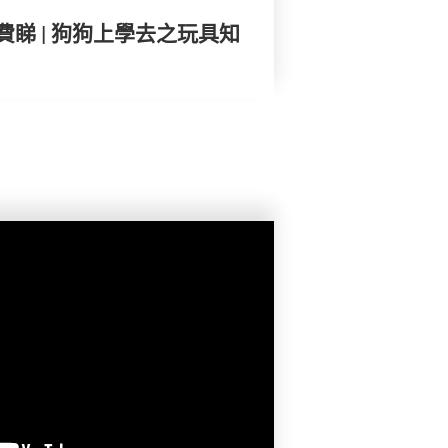
睇 | 狗狗上學去之玩具知