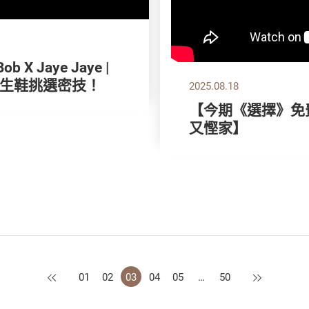
X Jaye Jaye |
生鞋挑選密技！
2025.08.18
【今期《選擇》免費
又慳家】
上一頁
下一頁
01
02
03
04
05
…
50