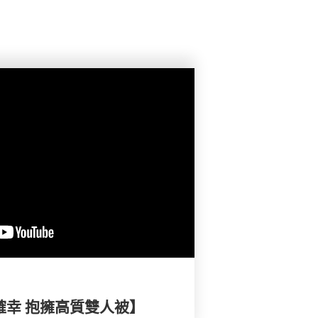
小確幸 抱擁高質雙人被】