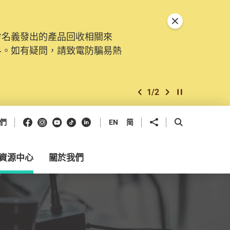
關閉特別通告
會名義發出的產品回收相關來
。由2025年11月10日起，
料。如有疑問，請致電防騙易熱
交投訴、查詢及建議。所有提交
2
/
2
上一個
下一個
開始/暫停幻燈
Facebook
Instagram
Youtube
抖音
領英
分享到
開啟搜尋框
們
EN
简
資源中心
關於我們