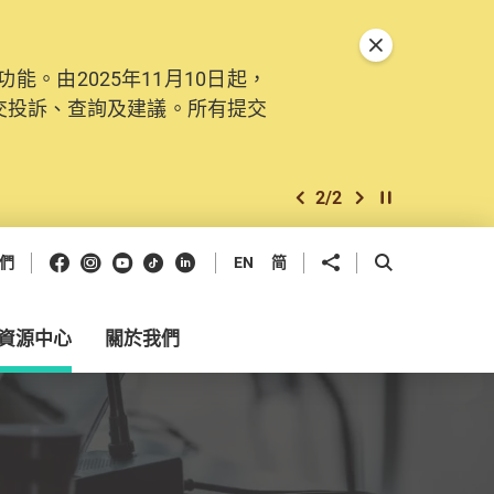
關閉特別通告
。由2025年11月10日起，
交投訴、查詢及建議。所有提交
2
/
2
上一個
下一個
開始/暫停幻燈
Facebook
Instagram
Youtube
抖音
領英
分享到
開啟搜尋框
們
EN
简
資源中心
關於我們