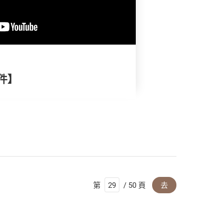
件】
第
/ 50 頁
去