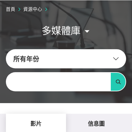
首頁
資源中心
多媒體庫
所有年份
關鍵字
搜尋
影片
信息圖