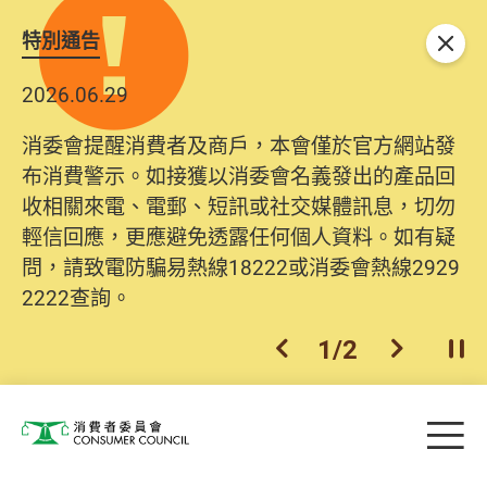
特別通告
關閉
2026.06.29
2025.10.31
消委會提醒消費者及商戶，本會僅於官方網站發
為提升使用者體驗及網絡安全，本會的投訴處理
布消費警示。如接獲以消委會名義發出的產品回
系統已經進行升級及推出新功能。由2025年11月
收相關來電、電郵、短訊或社交媒體訊息，切勿
10日起，消費者需要提供基本聯絡資料（包括姓
輕信回應，更應避免透露任何個人資料。如有疑
名、電郵及電話）註冊帳戶，才可提交投訴、查
問，請致電防騙易熱線18222或消委會熱線2929
詢及建議。所有提交紀錄將清晰整合於帳戶中，
2222查詢。
方便日後作出跟進。
2
/
2
上一個
下一個
開
Skip to main content
目
消費者委員會