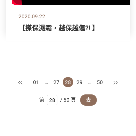
2020.09.22
【搽保濕霜，越保越傷?! 】
上一頁
下一頁
01
…
27
28
29
…
50
第
/ 50 頁
去