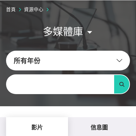
首頁
資源中心
多媒體庫
所有年份
關鍵字
搜尋
影片
信息圖