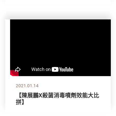
2021.01.14
【陳展鵬X殺菌消毒噴劑效能大比
拼】