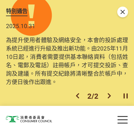
特別通告
關閉
2025.10.31
為提升使用者體驗及網絡安全，本會的投訴處理
系統已經進行升級及推出新功能。由2025年11月
10日起，消費者需要提供基本聯絡資料（包括姓
名、電郵及電話）註冊帳戶，才可提交投訴、查
詢及建議。所有提交紀錄將清晰整合於帳戶中，
方便日後作出跟進。
2
/
2
上一個
下一個
開
Skip to main content
目
消費者委員會