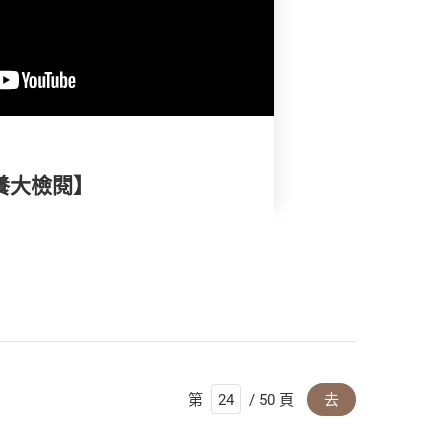
養大檢閱】
第
/ 50 頁
去