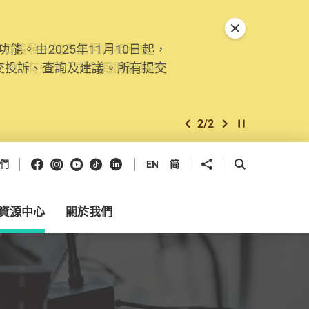
關閉特別通告
。由2025年11月10日起，
交投訴、查詢及建議。所有提交
2
/
2
上一個
下一個
開始/暫停幻燈
Facebook
Instagram
Youtube
抖音
領英
分享到
開啟搜尋框
們
EN
简
資源中心
關於我們