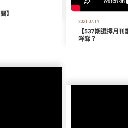
檢閱】
2021.07.14
【537期選擇月刊
咩睇？