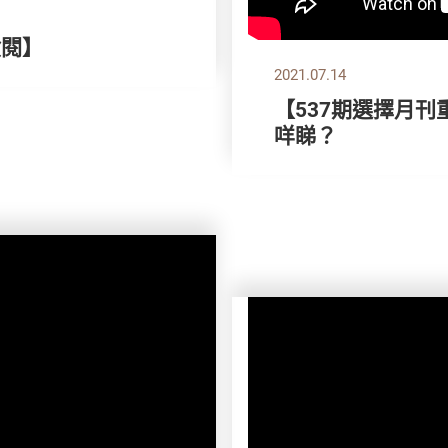
檢閱】
2021.07.14
【537期選擇月刊
咩睇？