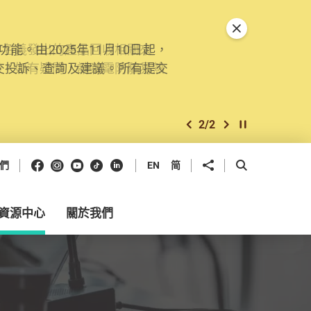
關閉特別通告
。由2025年11月10日起，
交投訴、查詢及建議。所有提交
2
/
2
上一個
下一個
開始/暫停幻燈
Facebook
Instagram
Youtube
抖音
領英
分享到
開啟搜尋框
們
EN
简
資源中心
關於我們