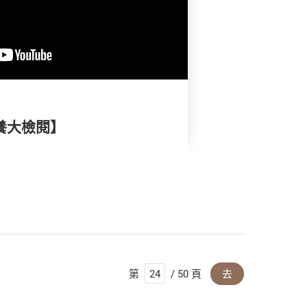
養大檢閱】
第
/ 50 頁
去