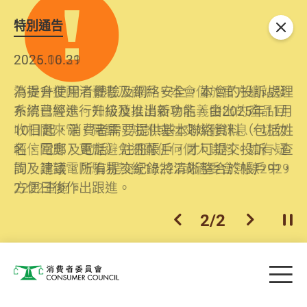
特別通告
關閉
2026.06.29
2025.10.31
消委會提醒消費者及商戶，本會僅於官方網站發
為提升使用者體驗及網絡安全，本會的投訴處理
布消費警示。如接獲以消委會名義發出的產品回
系統已經進行升級及推出新功能。由2025年11月
收相關來電、電郵、短訊或社交媒體訊息，切勿
10日起，消費者需要提供基本聯絡資料（包括姓
輕信回應，更應避免透露任何個人資料。如有疑
名、電郵及電話）註冊帳戶，才可提交投訴、查
問，請致電防騙易熱線18222或消委會熱線2929
詢及建議。所有提交紀錄將清晰整合於帳戶中，
2222查詢。
方便日後作出跟進。
2
/
2
上一個
下一個
開
Skip to main content
目
消費者委員會