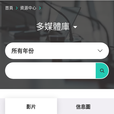
首頁
資源中心
多媒體庫
所有年份
關鍵字
搜尋
影片
信息圖