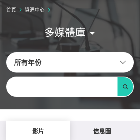
首頁
資源中心
多媒體庫
所有年份
關鍵字
搜尋
影片
信息圖