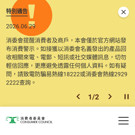
特別通告
關閉
2026.06.29
消委會提醒消費者及商戶，本會僅於官方網站發
布消費警示。如接獲以消委會名義發出的產品回
收相關來電、電郵、短訊或社交媒體訊息，切勿
輕信回應，更應避免透露任何個人資料。如有疑
問，請致電防騙易熱線18222或消委會熱線2929
2222查詢。
1
/
2
上一個
下一個
開
Skip to main content
目
消費者委員會