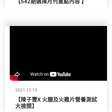
【542期選擇月刊重點內容 】
2021.12.15
【陳子豐X 火腿及火雞片營養測試
大檢閱】