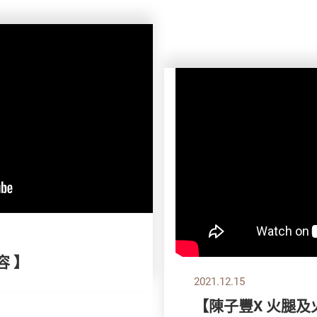
容 】
2021.12.15
【陳子豐X 火腿