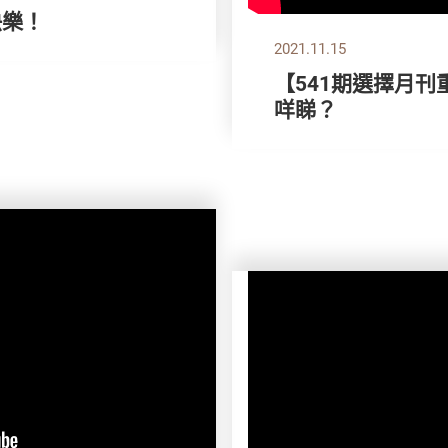
快樂！
2021.11.15
【541期選擇月刊
咩睇？