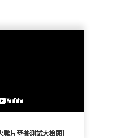
及火雞片營養測試大檢閱】