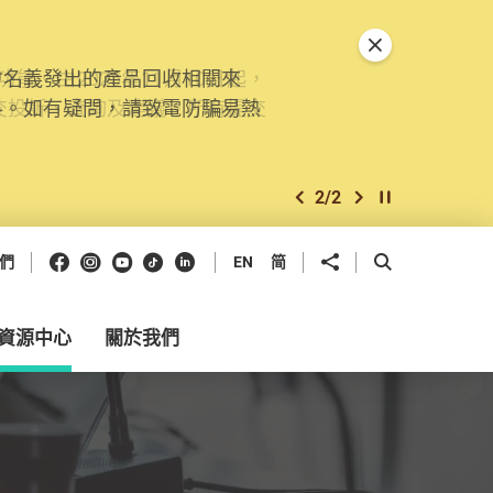
關閉特別通告
。由2025年11月10日起，
交投訴、查詢及建議。所有提交
2
/
2
上一個
下一個
開始/暫停幻燈
Facebook
Instagram
Youtube
抖音
領英
分享到
開啟搜尋框
們
EN
简
資源中心
關於我們