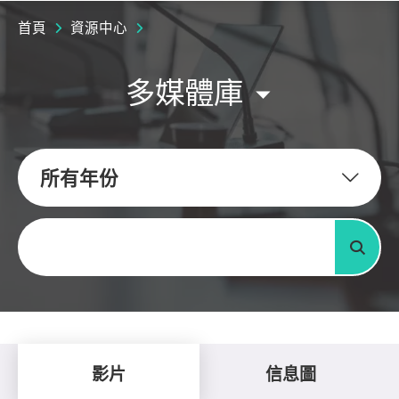
首頁
資源中心
多媒體庫
所有年份
關鍵字
搜尋
影片
信息圖