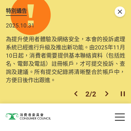
特別通告
關閉
2025.10.31
為提升使用者體驗及網絡安全，本會的投訴處理
系統已經進行升級及推出新功能。由2025年11月
10日起，消費者需要提供基本聯絡資料（包括姓
名、電郵及電話）註冊帳戶，才可提交投訴、查
詢及建議。所有提交紀錄將清晰整合於帳戶中，
方便日後作出跟進。
2
/
2
上一個
下一個
開
Skip to main content
目
消費者委員會