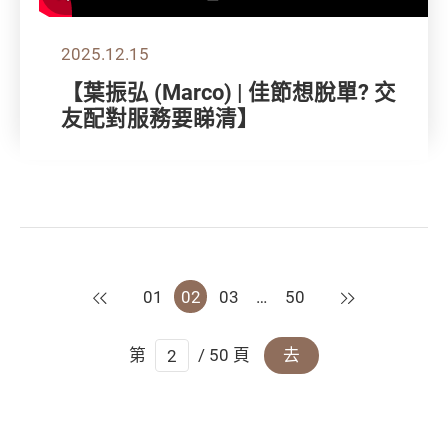
2025.12.15
【葉振弘 (Marco) | 佳節想脫單? 交
友配對服務要睇清】
上一頁
下一頁
01
02
03
…
50
第
/ 50 頁
去