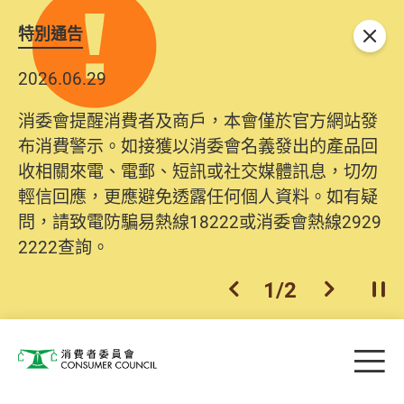
特別通告
關閉
2026.06.29
2025.10.31
消委會提醒消費者及商戶，本會僅於官方網站發
為提升使用者體驗及網絡安全，本會的投訴處理
布消費警示。如接獲以消委會名義發出的產品回
系統已經進行升級及推出新功能。由2025年11月
收相關來電、電郵、短訊或社交媒體訊息，切勿
10日起，消費者需要提供基本聯絡資料（包括姓
輕信回應，更應避免透露任何個人資料。如有疑
名、電郵及電話）註冊帳戶，才可提交投訴、查
問，請致電防騙易熱線18222或消委會熱線2929
詢及建議。所有提交紀錄將清晰整合於帳戶中，
2222查詢。
方便日後作出跟進。
2
/
2
上一個
下一個
開
Skip to main content
目
消費者委員會