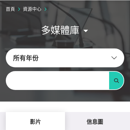
首頁
資源中心
多媒體庫
所有年份
關鍵字
搜尋
影片
信息圖