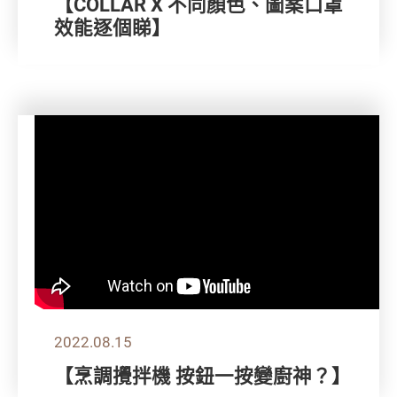
【COLLAR X 不同顏色、圖案口罩
效能逐個睇】
2022.08.15
【烹調攪拌機 按鈕一按變廚神？】