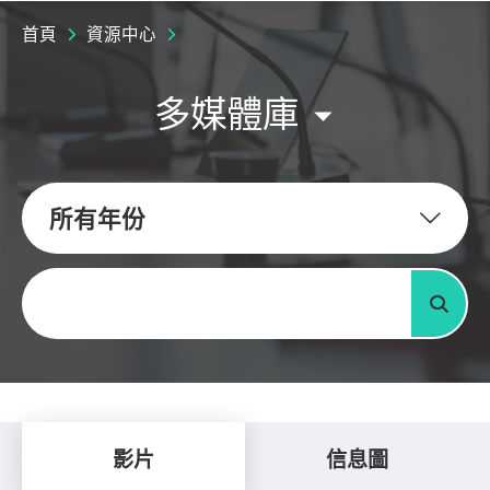
首頁
資源中心
多媒體庫
所有年份
關鍵字
搜尋
影片
信息圖