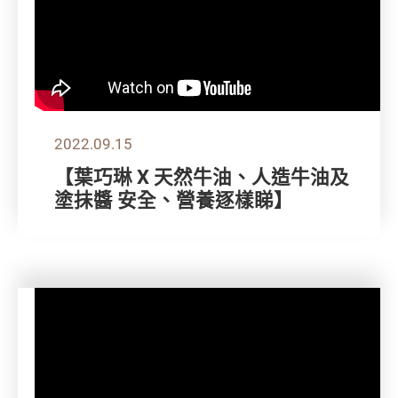
2022.09.15
【葉巧琳 X 天然牛油、人造牛油及
塗抺醬 安全、營養逐樣睇】