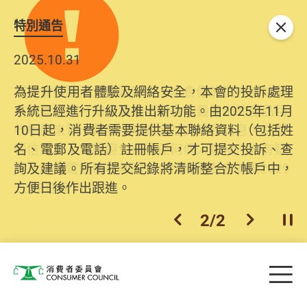
特別通告
關閉
2025.10.31
為提升使用者體驗及網絡安全，本會的投訴處理
系統已經進行升級及推出新功能。由2025年11月
10日起，消費者需要提供基本聯絡資料（包括姓
名、電郵及電話）註冊帳戶，才可提交投訴、查
詢及建議。所有提交紀錄將清晰整合於帳戶中，
方便日後作出跟進。
2
/
2
上一個
下一個
開
Skip to main content
目
消費者委員會