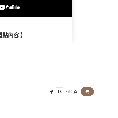
重點內容 】
第
/ 50 頁
去