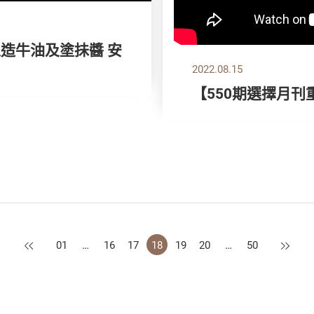
人造牛油及塗抺醬 安
2022.08.15
【550期選擇月刊
上一頁
下一頁
01
…
16
17
18
19
20
…
50