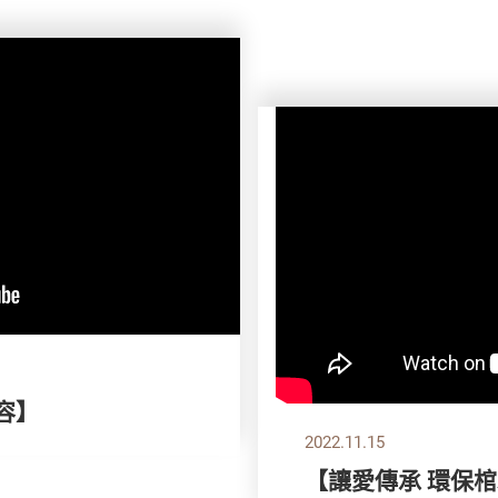
容】
2022.11.15
【讓愛傳承 環保棺