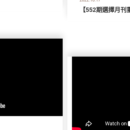
【552期選擇月刊