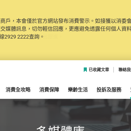
及商戶，本會僅於官方網站發布消費警示。如接獲以消委
網絡安全，本會的投訴處理系統已經進行升級及推出新功能
社交媒體訊息，切勿輕信回應，更應避免透露任何個人資
本聯絡資料（包括姓名、電郵及電話）註冊帳戶，才可提
2929 2222查詢。
帳戶中，方便日後作出跟進。
已收藏文章
聯絡我
消費全攻略
消費保障
樂齡生活
投訴及服務