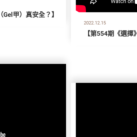
 （Gel甲）真安全？】
2022.12.15
【第554期《選