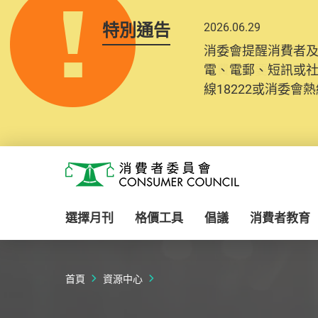
特別通告
2026.06.29
2025.10.31
消委會提醒消費者
為提升使用者體驗及
電、電郵、短訊或
消費者需要提供基
線18222或消委會熱線
紀錄將清晰整合於
Skip to main content
消費者委員會
選擇月刊
格價工具
倡議
消費者教育
首頁
資源中心