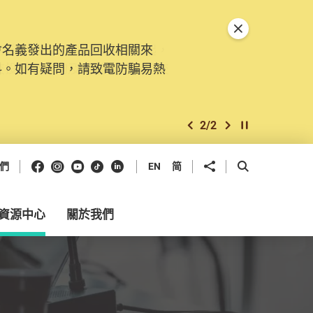
關閉特別通告
會名義發出的產品回收相關來
。由2025年11月10日起，
料。如有疑問，請致電防騙易熱
交投訴、查詢及建議。所有提交
2
/
2
上一個
下一個
開始/暫停幻燈
Facebook
Instagram
Youtube
抖音
領英
分享到
開啟搜尋框
們
EN
简
資源中心
關於我們