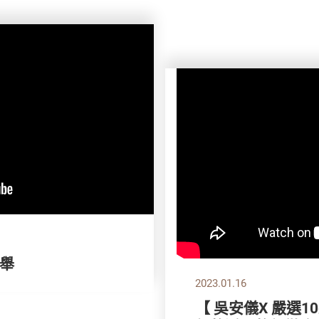
舉
2023.01.16
【 吳安儀X 嚴選