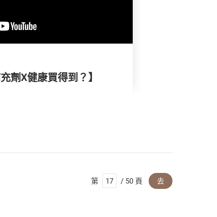
油補充劑X健康買得到？】
第
/ 50 頁
去