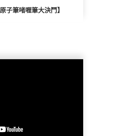
- 原子筆啫喱筆大決鬥】