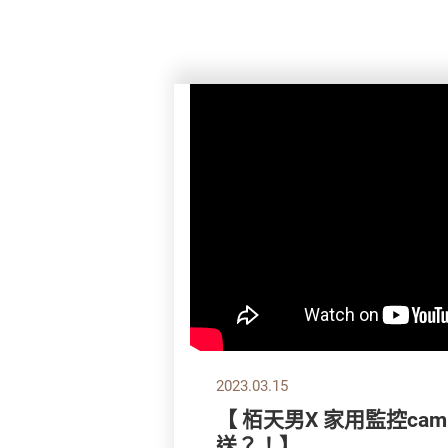
2023.03.15
【 栢天男X 家用監控ca
送？！】