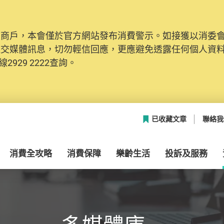
及商戶，本會僅於官方網站發布消費警示。如接獲以消委
網絡安全，本會的投訴處理系統已經進行升級及推出新功能
社交媒體訊息，切勿輕信回應，更應避免透露任何個人資
本聯絡資料（包括姓名、電郵及電話）註冊帳戶，才可提
2929 2222查詢。
帳戶中，方便日後作出跟進。
已收藏文章
聯絡我
消費全攻略
消費保障
樂齡生活
投訴及服務