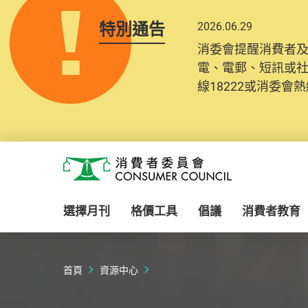
特別通告
2026.06.29
2025.10.31
消委會提醒消費者
為提升使用者體驗及
電、電郵、短訊或
消費者需要提供基
線18222或消委會熱線
紀錄將清晰整合於
Skip to main content
消費者委員會
選擇月刊
格價工具
倡議
消費者教育
首頁
資源中心