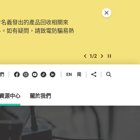
關閉特別通告
會名義發出的產品回收相關來
。由2025年11月10日起，
料。如有疑問，請致電防騙易熱
交投訴、查詢及建議。所有提交
2
/
2
上一個
下一個
開始/暫停幻燈
Facebook
Instagram
Youtube
抖音
領英
分享到
開啟搜尋框
們
EN
简
資源中心
關於我們