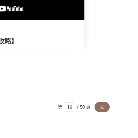
攻略】
第
/ 50 頁
去