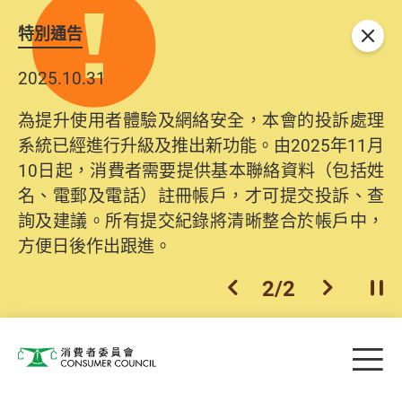
特別通告
關閉
2025.10.31
為提升使用者體驗及網絡安全，本會的投訴處理
系統已經進行升級及推出新功能。由2025年11月
10日起，消費者需要提供基本聯絡資料（包括姓
名、電郵及電話）註冊帳戶，才可提交投訴、查
詢及建議。所有提交紀錄將清晰整合於帳戶中，
方便日後作出跟進。
2
/
2
上一個
下一個
開
Skip to main content
目
消費者委員會