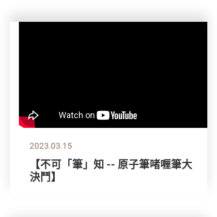
2023.03.15
【不可「筆」知 -- 原子筆啫喱筆大
決鬥】