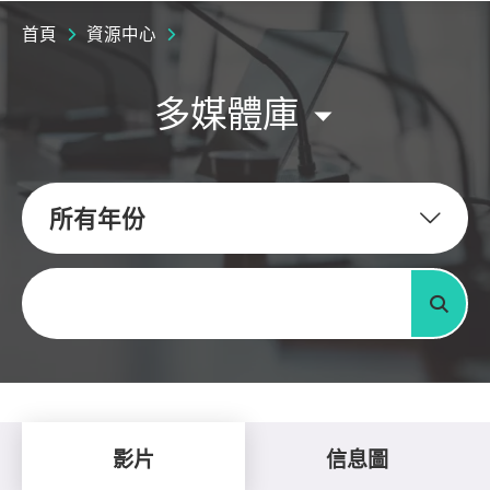
首頁
資源中心
多媒體庫
所有年份
關鍵字
搜尋
影片
信息圖