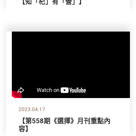
【知「杞」有「營」】
2023.04.17
【第558期《選擇》月刊重點內
容】