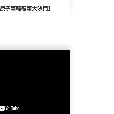
- 原子筆啫喱筆大決鬥】