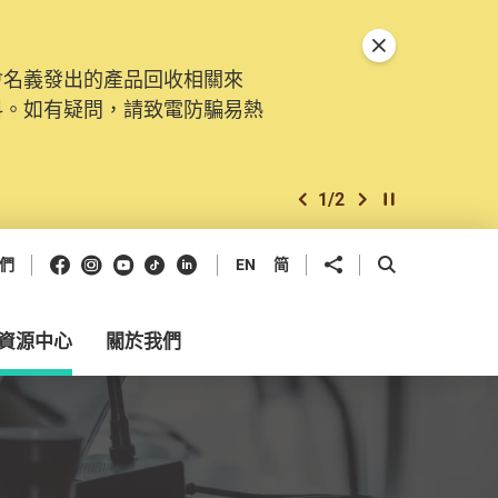
關閉特別通告
會名義發出的產品回收相關來
料。如有疑問，請致電防騙易熱
1
/
2
上一個
下一個
開始/暫停幻燈
Facebook
Instagram
Youtube
抖音
領英
分享到
開啟搜尋框
們
EN
简
資源中心
關於我們