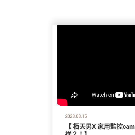
2023.03.15
【 栢天男X 家用監控ca
送？！】