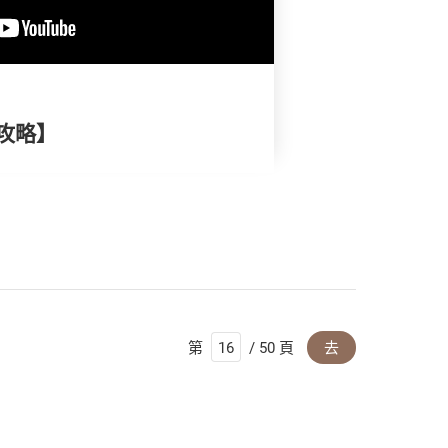
攻略】
第
/ 50 頁
去