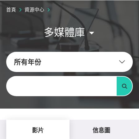
首頁
資源中心
多媒體庫
所有年份
關鍵字
搜尋
影片
信息圖