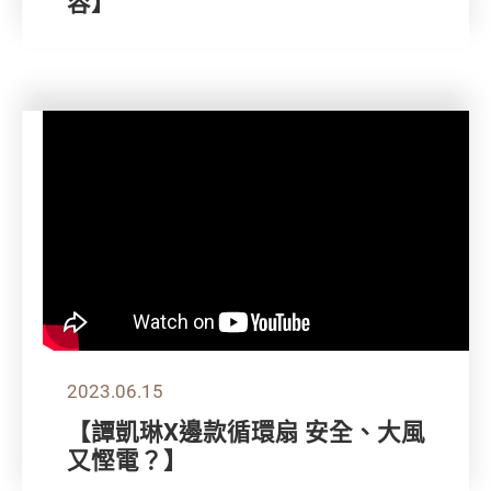
容】
2023.06.15
【譚凱琳X邊款循環扇 安全、大風
又慳電？】