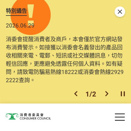
特別通告
關閉
2026.06.29
2025.10.31
消委會提醒消費者及商戶，本會僅於官方網站發
為提升使用者體驗及網絡安全，本會的投訴處理
布消費警示。如接獲以消委會名義發出的產品回
系統已經進行升級及推出新功能。由2025年11月
收相關來電、電郵、短訊或社交媒體訊息，切勿
10日起，消費者需要提供基本聯絡資料（包括姓
輕信回應，更應避免透露任何個人資料。如有疑
名、電郵及電話）註冊帳戶，才可提交投訴、查
問，請致電防騙易熱線18222或消委會熱線2929
詢及建議。所有提交紀錄將清晰整合於帳戶中，
2222查詢。
方便日後作出跟進。
2
/
2
上一個
下一個
開
Skip to main content
目
消費者委員會