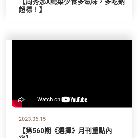
【周秀娜X醃菜少食多滋味，多吃鈉
超標！】
2023.06.15
【第560期《選擇》月刊重點內