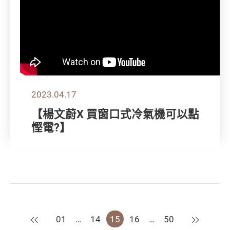
2023.04.17
【楊文蔚X 買窗口式冷氣機可以點
慳電?】
上一頁
下一頁
01
…
14
15
16
…
50