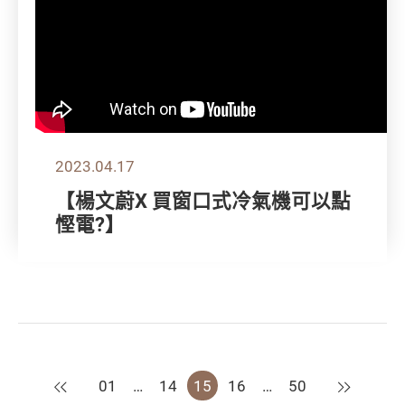
2023.04.17
【楊文蔚X 買窗口式冷氣機可以點
慳電?】
上一頁
下一頁
01
…
14
15
16
…
50