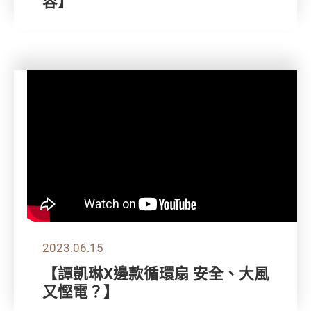
容】
2023.06.15
【譚凱琳X邊款循環扇 安全、大風
又慳電？】