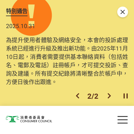
特別通告
關閉
2025.10.31
為提升使用者體驗及網絡安全，本會的投訴處理
系統已經進行升級及推出新功能。由2025年11月
10日起，消費者需要提供基本聯絡資料（包括姓
名、電郵及電話）註冊帳戶，才可提交投訴、查
詢及建議。所有提交紀錄將清晰整合於帳戶中，
方便日後作出跟進。
2
/
2
上一個
下一個
開
Skip to main content
目
消費者委員會