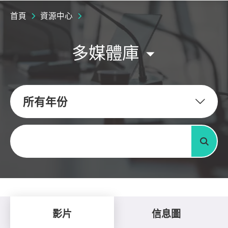
首頁
資源中心
多媒體庫
所有年份
關鍵字
搜尋
影片
信息圖