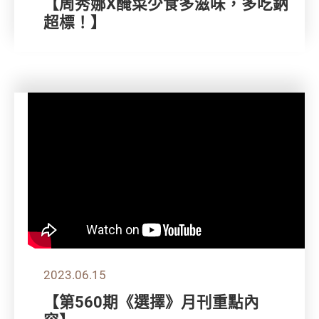
【周秀娜X醃菜少食多滋味，多吃鈉
超標！】
2023.06.15
【第560期《選擇》月刊重點內