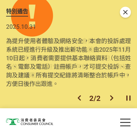
特別通告
關閉
2025.10.31
為提升使用者體驗及網絡安全，本會的投訴處理
系統已經進行升級及推出新功能。由2025年11月
10日起，消費者需要提供基本聯絡資料（包括姓
名、電郵及電話）註冊帳戶，才可提交投訴、查
詢及建議。所有提交紀錄將清晰整合於帳戶中，
方便日後作出跟進。
2
/
2
上一個
下一個
開
Skip to main content
目
消費者委員會