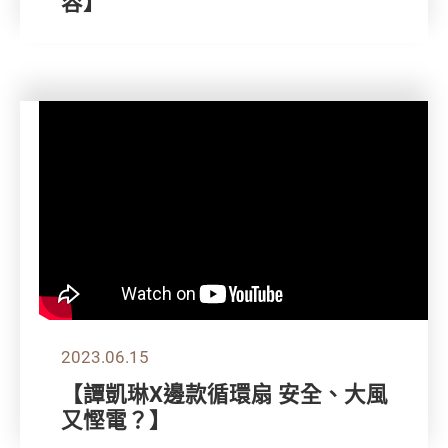
容】
2023.06.15
【譚凱琳X邊款循環扇 安全、大風
又慳電？】