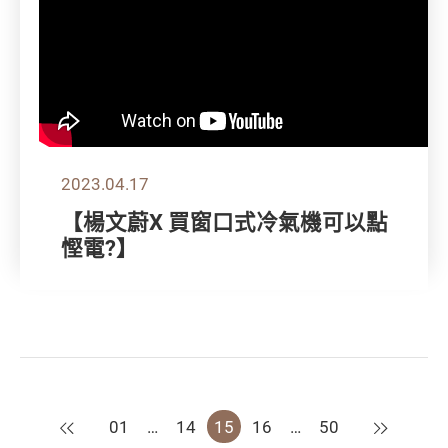
2023.04.17
【楊文蔚X 買窗口式冷氣機可以點
慳電?】
上一頁
下一頁
01
…
14
15
16
…
50