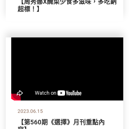
【周秀娜X醃菜少食多滋味，多吃鈉
超標！】
2023.06.15
【第560期《選擇》月刊重點內