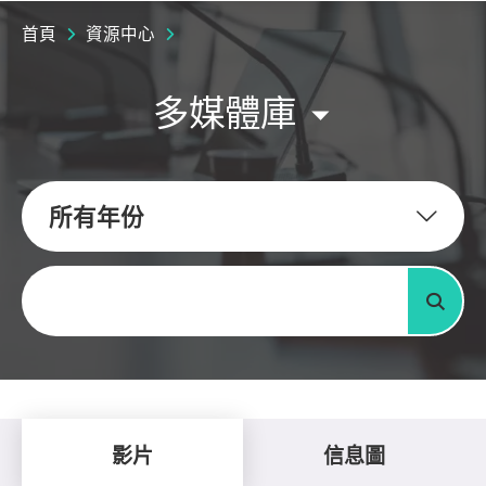
首頁
資源中心
多媒體庫
所有年份
關鍵字
搜尋
影片
信息圖