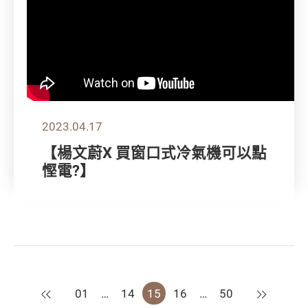
2023.04.17
【楊文蔚X 買窗口式冷氣機可以點
慳電?】
上一頁
下一頁
01
…
14
15
16
…
50