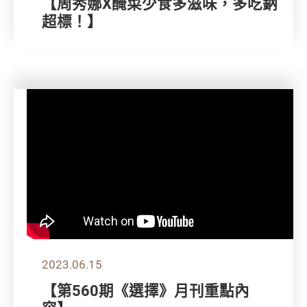
【周秀娜X醃菜少食多滋味，多吃鈉
超標！】
2023.06.15
【第560期《選擇》月刊重點內