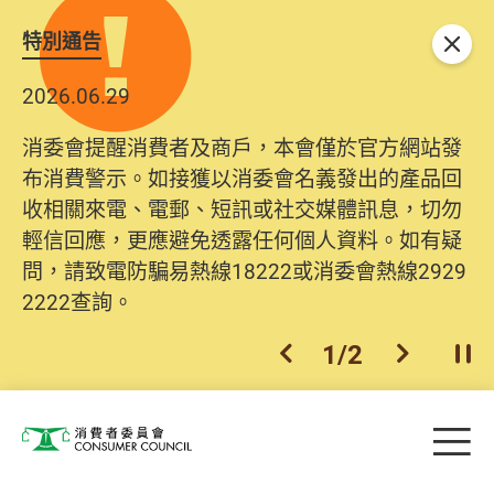
特別通告
關閉
2026.06.29
2025.10.31
消委會提醒消費者及商戶，本會僅於官方網站發
為提升使用者體驗及網絡安全，本會的投訴處理
布消費警示。如接獲以消委會名義發出的產品回
系統已經進行升級及推出新功能。由2025年11月
收相關來電、電郵、短訊或社交媒體訊息，切勿
10日起，消費者需要提供基本聯絡資料（包括姓
輕信回應，更應避免透露任何個人資料。如有疑
名、電郵及電話）註冊帳戶，才可提交投訴、查
問，請致電防騙易熱線18222或消委會熱線2929
詢及建議。所有提交紀錄將清晰整合於帳戶中，
2222查詢。
方便日後作出跟進。
2
/
2
上一個
下一個
開
Skip to main content
目
消費者委員會