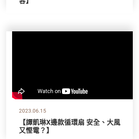
容】
2023.06.15
【譚凱琳X邊款循環扇 安全、大風
又慳電？】