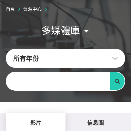
首頁
資源中心
多媒體庫
所有年份
關鍵字
搜尋
影片
信息圖