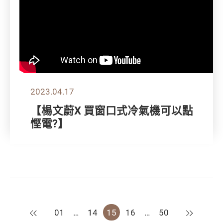
2023.04.17
【楊文蔚X 買窗口式冷氣機可以點
慳電?】
上一頁
下一頁
01
…
14
15
16
…
50