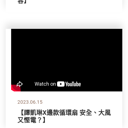
容】
2023.06.15
【譚凱琳X邊款循環扇 安全、大風
又慳電？】