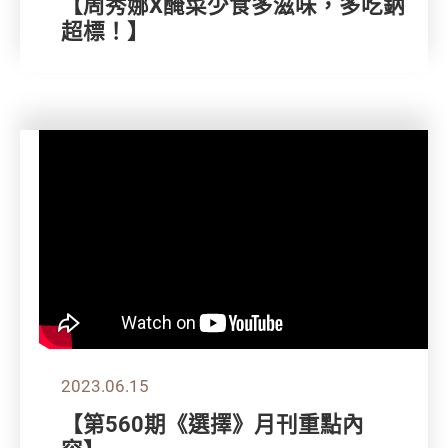
【周秀娜X醃菜少食多滋味，多吃鈉
超標！】
2023.06.15
【第560期《選擇》月刊重點內