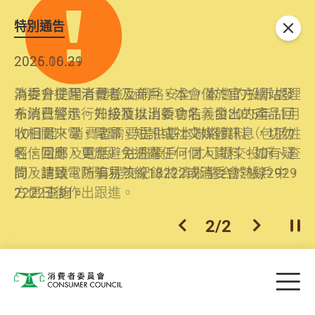
特別通告
關閉
2026.06.29
2025.10.31
消委會提醒消費者及商戶，本會僅於官方網站發
為提升使用者體驗及網絡安全，本會的投訴處理
布消費警示。如接獲以消委會名義發出的產品回
系統已經進行升級及推出新功能。由2025年11月
收相關來電、電郵、短訊或社交媒體訊息，切勿
10日起，消費者需要提供基本聯絡資料（包括姓
輕信回應，更應避免透露任何個人資料。如有疑
名、電郵及電話）註冊帳戶，才可提交投訴、查
問，請致電防騙易熱線18222或消委會熱線2929
詢及建議。所有提交紀錄將清晰整合於帳戶中，
2222查詢。
方便日後作出跟進。
2
/
2
上一個
下一個
開
Skip to main content
目
消費者委員會