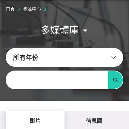
首頁
資源中心
多媒體庫
所有年份
關鍵字
搜尋
影片
信息圖