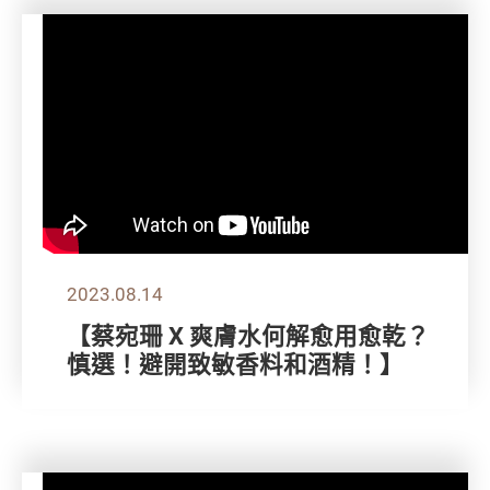
2023.08.14
【蔡宛珊 X 爽膚水何解愈用愈乾？
慎選！避開致敏香料和酒精！】