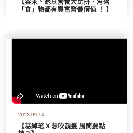
【粟米、豌豆營養大比拼．角落
「食」物都有豐富營養價值 ！ 】
2023.09.14
【葛綽瑤 X 想吹靚髮 風筒要點