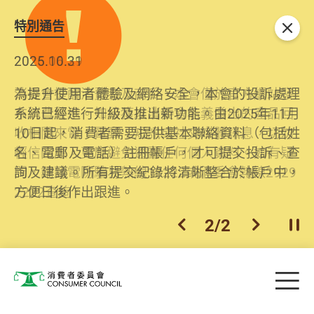
特別通告
關閉
2026.06.29
2025.10.31
消委會提醒消費者及商戶，本會僅於官方網站發
為提升使用者體驗及網絡安全，本會的投訴處理
布消費警示。如接獲以消委會名義發出的產品回
系統已經進行升級及推出新功能。由2025年11月
收相關來電、電郵、短訊或社交媒體訊息，切勿
10日起，消費者需要提供基本聯絡資料（包括姓
輕信回應，更應避免透露任何個人資料。如有疑
名、電郵及電話）註冊帳戶，才可提交投訴、查
問，請致電防騙易熱線18222或消委會熱線2929
詢及建議。所有提交紀錄將清晰整合於帳戶中，
2222查詢。
方便日後作出跟進。
2
/
2
上一個
下一個
開
Skip to main content
目
消費者委員會