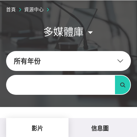
首頁
資源中心
多媒體庫
所有年份
關鍵字
搜尋
影片
信息圖