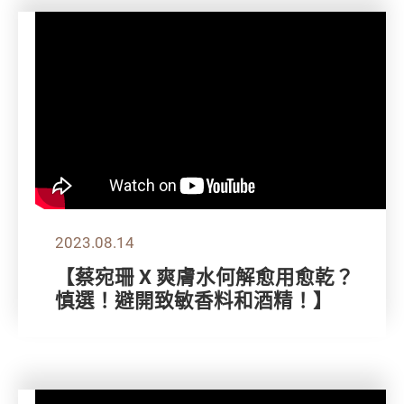
2023.08.14
【蔡宛珊 X 爽膚水何解愈用愈乾？
慎選！避開致敏香料和酒精！】