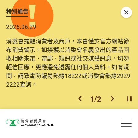
特別通告
關閉
2026.06.29
消委會提醒消費者及商戶，本會僅於官方網站發
布消費警示。如接獲以消委會名義發出的產品回
收相關來電、電郵、短訊或社交媒體訊息，切勿
輕信回應，更應避免透露任何個人資料。如有疑
問，請致電防騙易熱線18222或消委會熱線2929
2222查詢。
1
/
2
上一個
下一個
開
Skip to main content
目
消費者委員會