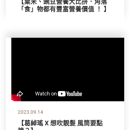
【粟米、豌豆營養大比拼．角落
「食」物都有豐富營養價值 ！ 】
2023.09.14
【葛綽瑤 X 想吹靚髮 風筒要點