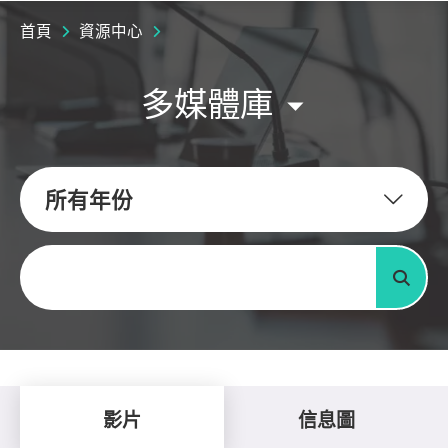
首頁
資源中心
多媒體庫
所有年份
關鍵字
搜尋
影片
信息圖