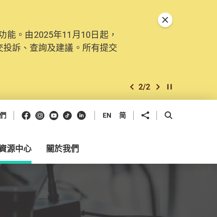
關閉特別通告
。由2025年11月10日起，
交投訴、查詢及建議。所有提交
2
/
2
上一個
下一個
開始/暫停幻燈
Facebook
Instagram
Youtube
抖音
領英
分享到
開啟搜尋框
們
EN
简
資源中心
關於我們