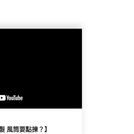
靚髮 風筒要點揀？】