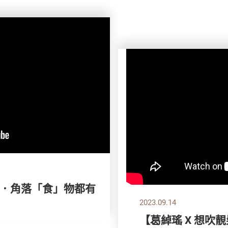
．角落「食」物都有
2023.09.14
【葛綽瑤 X 想吹