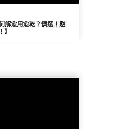
水何解愈用愈乾？慎選！避
！】