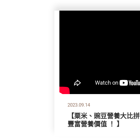
2023.09.14
【粟米、豌豆營養大比拼
豐富營養價值 ！ 】