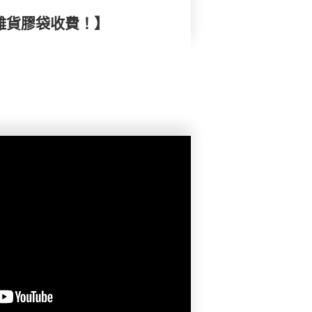
購雜貨膠袋收費！】