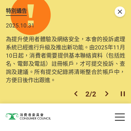
特別通告
關閉
2025.10.31
為提升使用者體驗及網絡安全，本會的投訴處理
系統已經進行升級及推出新功能。由2025年11月
10日起，消費者需要提供基本聯絡資料（包括姓
名、電郵及電話）註冊帳戶，才可提交投訴、查
詢及建議。所有提交紀錄將清晰整合於帳戶中，
方便日後作出跟進。
2
/
2
上一個
下一個
開
Skip to main content
目
消費者委員會