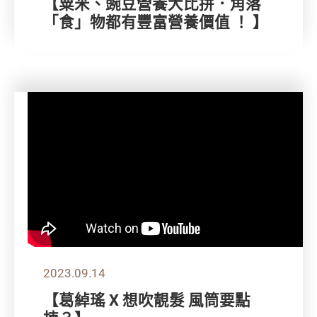
【粟米、豌豆營養大比拼．角落
「食」物都有豐富營養價值 ！ 】
2023.09.14
【葛綽瑤 X 想吹靚髮 風筒要點