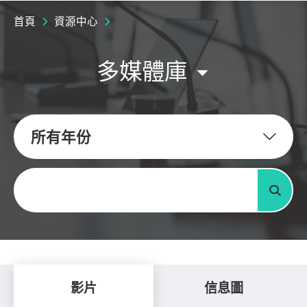
首頁
資源中心
多媒體庫
所有年份
關鍵字
搜尋
影片
信息圖