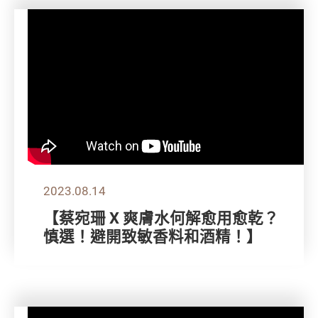
2023.08.14
【蔡宛珊 X 爽膚水何解愈用愈乾？
慎選！避開致敏香料和酒精！】