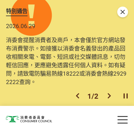
特別通告
關閉
2026.06.29
2025.10.31
消委會提醒消費者及商戶，本會僅於官方網站發
為提升使用者體驗及網絡安全，本會的投訴處理
布消費警示。如接獲以消委會名義發出的產品回
系統已經進行升級及推出新功能。由2025年11月
收相關來電、電郵、短訊或社交媒體訊息，切勿
10日起，消費者需要提供基本聯絡資料（包括姓
輕信回應，更應避免透露任何個人資料。如有疑
名、電郵及電話）註冊帳戶，才可提交投訴、查
問，請致電防騙易熱線18222或消委會熱線2929
詢及建議。所有提交紀錄將清晰整合於帳戶中，
2222查詢。
方便日後作出跟進。
2
/
2
上一個
下一個
開
Skip to main content
目
消費者委員會