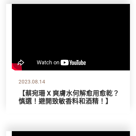
2023.08.14
【蔡宛珊 X 爽膚水何解愈用愈乾？
慎選！避開致敏香料和酒精！】