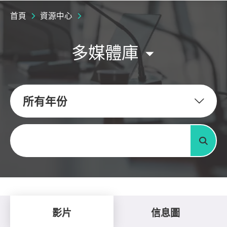
首頁
資源中心
多媒體庫
所有年份
關鍵字
搜尋
影片
信息圖