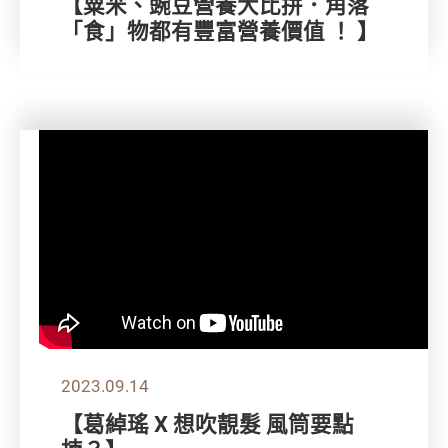
【粟米、豌豆營養大比拼．角落
「食」物都有豐富營養價值 ！ 】
2023.09.14
【葛綽瑤 X 想吹靚髮 風筒要點