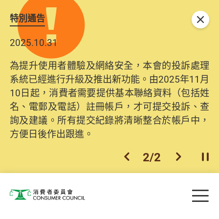
特別通告
關閉
2025.10.31
為提升使用者體驗及網絡安全，本會的投訴處理
系統已經進行升級及推出新功能。由2025年11月
10日起，消費者需要提供基本聯絡資料（包括姓
名、電郵及電話）註冊帳戶，才可提交投訴、查
詢及建議。所有提交紀錄將清晰整合於帳戶中，
方便日後作出跟進。
2
/
2
上一個
下一個
開
Skip to main content
目
消費者委員會