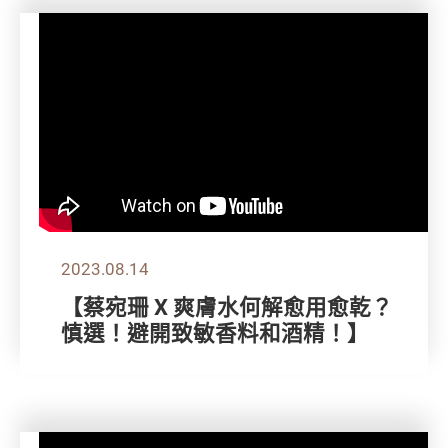
2023.08.14
【蔡宛珊 X 爽膚水何解愈用愈乾？
慎選！避開致敏香料和酒精！】