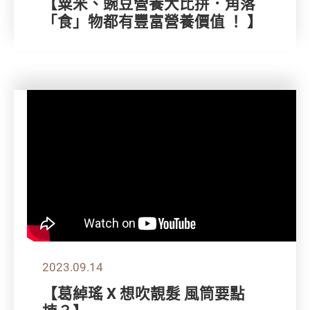
【粟米、豌豆營養大比拼．角落
「食」物都有豐富營養價值 ！ 】
2023.09.14
【葛綽瑤 X 想吹靚髮 風筒要點