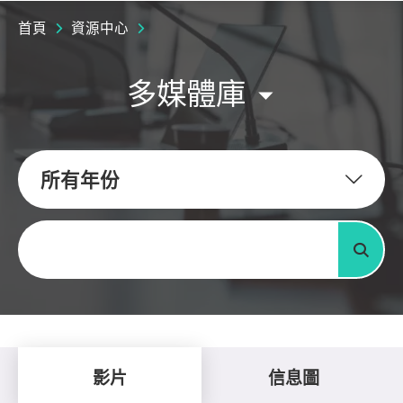
首頁
資源中心
多媒體庫
所有年份
關鍵字
搜尋
影片
信息圖