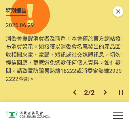
特別通告
關閉
2026.06.29
2025.10.31
消委會提醒消費者及商戶，本會僅於官方網站發
為提升使用者體驗及網絡安全，本會的投訴處理
布消費警示。如接獲以消委會名義發出的產品回
系統已經進行升級及推出新功能。由2025年11月
收相關來電、電郵、短訊或社交媒體訊息，切勿
10日起，消費者需要提供基本聯絡資料（包括姓
輕信回應，更應避免透露任何個人資料。如有疑
名、電郵及電話）註冊帳戶，才可提交投訴、查
問，請致電防騙易熱線18222或消委會熱線2929
詢及建議。所有提交紀錄將清晰整合於帳戶中，
2222查詢。
方便日後作出跟進。
2
/
2
上一個
下一個
開
Skip to main content
目
消費者委員會