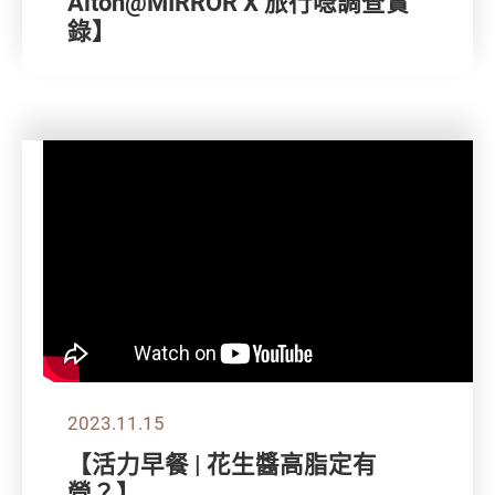
Alton@MIRROR X 旅行喼調查實
錄】
2023.11.15
【活力早餐 | 花生醬高脂定有
營？】