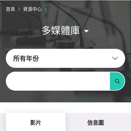
首頁
資源中心
多媒體庫
所有年份
關鍵字
搜尋
影片
信息圖