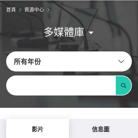
首頁
資源中心
多媒體庫
所有年份
關鍵字
搜尋
影片
信息圖