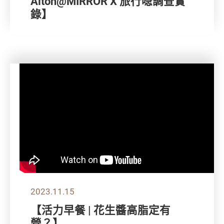
Alton@MIRROR X 旅行喼調查實
錄】
2023.11.15
【活力早餐 | 花生醬高脂定有
營？】