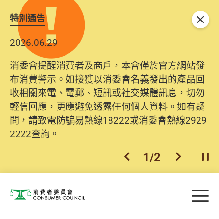
特別通告
關閉
2026.06.29
2025.10.31
消委會提醒消費者及商戶，本會僅於官方網站發
為提升使用者體驗及網絡安全，本會的投訴處理
布消費警示。如接獲以消委會名義發出的產品回
系統已經進行升級及推出新功能。由2025年11月
收相關來電、電郵、短訊或社交媒體訊息，切勿
10日起，消費者需要提供基本聯絡資料（包括姓
輕信回應，更應避免透露任何個人資料。如有疑
名、電郵及電話）註冊帳戶，才可提交投訴、查
問，請致電防騙易熱線18222或消委會熱線2929
詢及建議。所有提交紀錄將清晰整合於帳戶中，
2222查詢。
方便日後作出跟進。
2
/
2
上一個
下一個
開
Skip to main content
目
消費者委員會