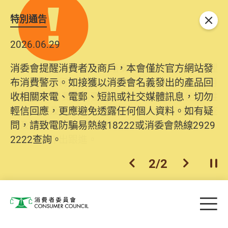
特別通告
關閉
2026.06.29
2025.10.31
消委會提醒消費者及商戶，本會僅於官方網站發
為提升使用者體驗及網絡安全，本會的投訴處理
布消費警示。如接獲以消委會名義發出的產品回
系統已經進行升級及推出新功能。由2025年11月
收相關來電、電郵、短訊或社交媒體訊息，切勿
10日起，消費者需要提供基本聯絡資料（包括姓
輕信回應，更應避免透露任何個人資料。如有疑
名、電郵及電話）註冊帳戶，才可提交投訴、查
問，請致電防騙易熱線18222或消委會熱線2929
詢及建議。所有提交紀錄將清晰整合於帳戶中，
2222查詢。
方便日後作出跟進。
2
/
2
上一個
下一個
開
Skip to main content
目
消費者委員會