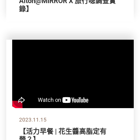
Alton@MIRROR X 旅行喼調查實
錄】
2023.11.15
【活力早餐 | 花生醬高脂定有
營？】