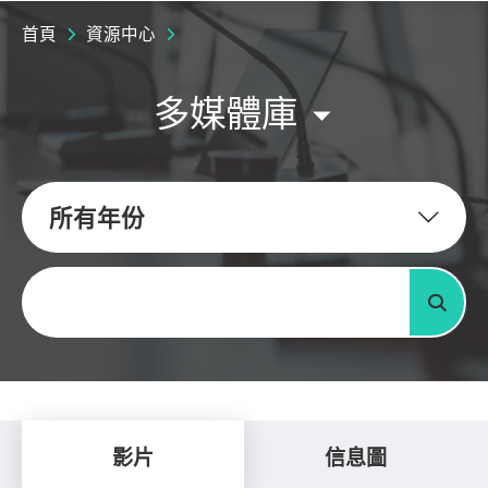
首頁
資源中心
多媒體庫
所有年份
關鍵字
搜尋
影片
信息圖