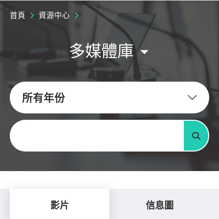
首頁
資源中心
多媒體庫
所有年份
關鍵字
搜尋
影片
信息圖