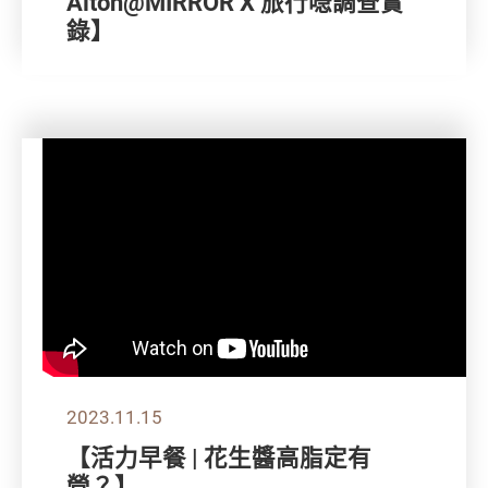
Alton@MIRROR X 旅行喼調查實
錄】
2023.11.15
【活力早餐 | 花生醬高脂定有
營？】