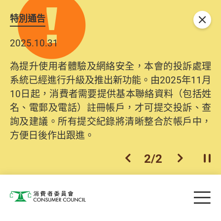
特別通告
關閉
2025.10.31
為提升使用者體驗及網絡安全，本會的投訴處理
系統已經進行升級及推出新功能。由2025年11月
10日起，消費者需要提供基本聯絡資料（包括姓
名、電郵及電話）註冊帳戶，才可提交投訴、查
詢及建議。所有提交紀錄將清晰整合於帳戶中，
方便日後作出跟進。
2
/
2
上一個
下一個
開
Skip to main content
目
消費者委員會