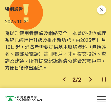
特別通告
關閉
2025.10.31
為提升使用者體驗及網絡安全，本會的投訴處理
系統已經進行升級及推出新功能。由2025年11月
10日起，消費者需要提供基本聯絡資料（包括姓
名、電郵及電話）註冊帳戶，才可提交投訴、查
詢及建議。所有提交紀錄將清晰整合於帳戶中，
方便日後作出跟進。
2
/
2
上一個
下一個
開
Skip to main content
目
消費者委員會