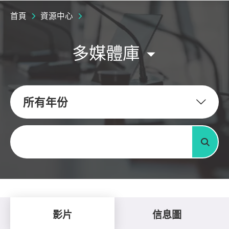
首頁
資源中心
多媒體庫
所有年份
關鍵字
搜尋
影片
信息圖