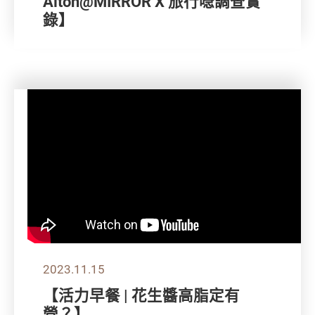
Alton@MIRROR X 旅行喼調查實
錄】
2023.11.15
【活力早餐 | 花生醬高脂定有
營？】