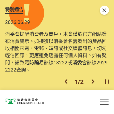
特別通告
關閉
2026.06.29
消委會提醒消費者及商戶，本會僅於官方網站發
布消費警示。如接獲以消委會名義發出的產品回
收相關來電、電郵、短訊或社交媒體訊息，切勿
輕信回應，更應避免透露任何個人資料。如有疑
問，請致電防騙易熱線18222或消委會熱線2929
2222查詢。
1
/
2
上一個
下一個
開
Skip to main content
目
消費者委員會