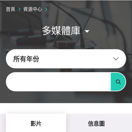
首頁
資源中心
多媒體庫
所有年份
關鍵字
搜尋
影片
信息圖