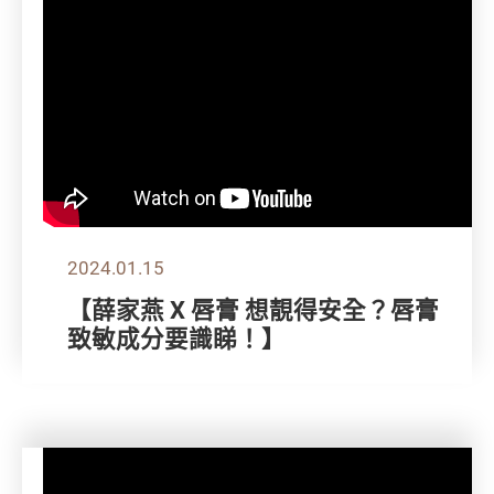
2024.01.15
【薛家燕 X 唇膏 想靚得安全？唇膏
致敏成分要識睇！】