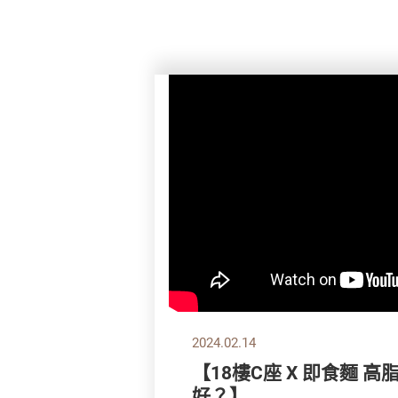
2024.02.14
【18樓C座 X 即食麵 
好？】