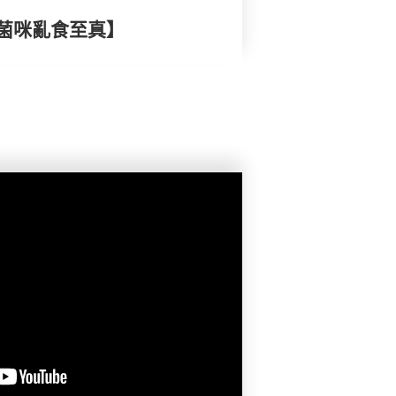
菌咪亂食至真】