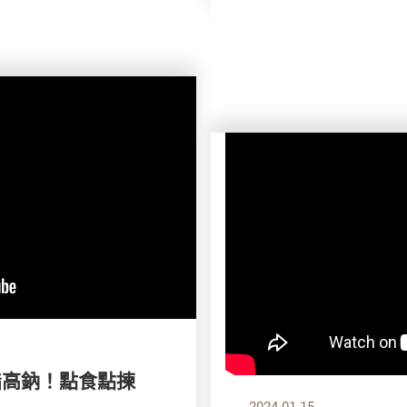
高脂高鈉！點食點揀
2024.01.15