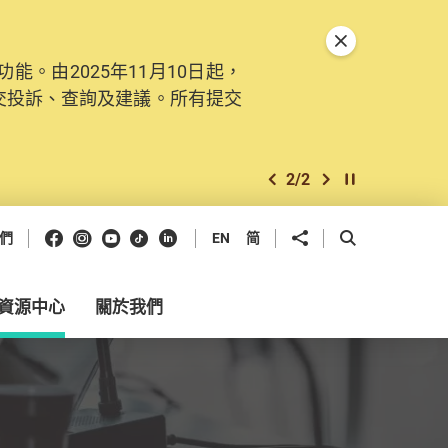
關閉特別通告
。由2025年11月10日起，
交投訴、查詢及建議。所有提交
2
/
2
上一個
下一個
開始/暫停幻燈
Facebook
Instagram
Youtube
抖音
領英
分享到
開啟搜尋框
們
EN
简
資源中心
關於我們