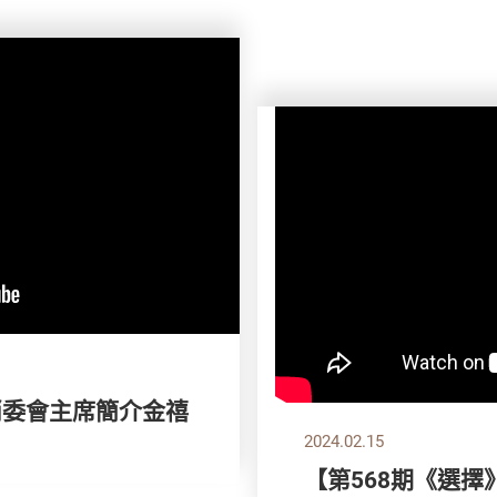
消委會主席簡介金禧
2024.02.15
【第568期《選