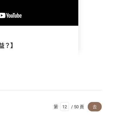
益？】
第
/ 50 頁
去