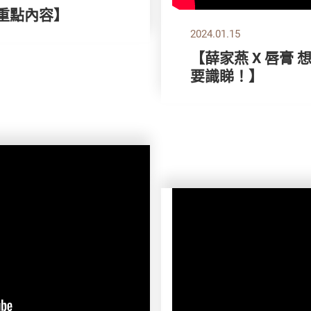
刊重點內容】
2024.01.15
【薛家燕 X 唇膏
要識睇！】