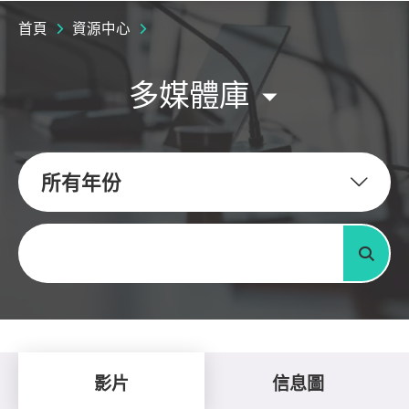
首頁
資源中心
多媒體庫
所有年份
關鍵字
搜尋
影片
信息圖