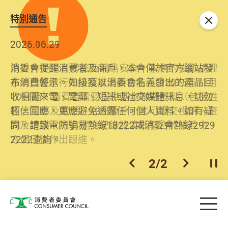
特別通告
關閉
2026.06.29
2025.10.31
消委會提醒消費者及商戶，本會僅於官方網站發
為提升使用者體驗及網絡安全，本會的投訴處理
布消費警示。如接獲以消委會名義發出的產品回
系統已經進行升級及推出新功能。由2025年11月
收相關來電、電郵、短訊或社交媒體訊息，切勿
10日起，消費者需要提供基本聯絡資料（包括姓
輕信回應，更應避免透露任何個人資料。如有疑
名、電郵及電話）註冊帳戶，才可提交投訴、查
問，請致電防騙易熱線18222或消委會熱線2929
詢及建議。所有提交紀錄將清晰整合於帳戶中，
2222查詢。
方便日後作出跟進。
2
/
2
上一個
下一個
開
Skip to main content
目
消費者委員會