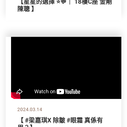
【星星的選擇 ⭐💬｜ 18樓C座 金剛
陳聰 】
2024.03.14
【 #梁嘉琪X 除皺 #眼霜 真係有