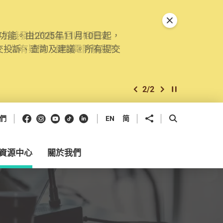
關閉特別通告
。由2025年11月10日起，
交投訴、查詢及建議。所有提交
2
/
2
上一個
下一個
開始/暫停幻燈
Facebook
Instagram
Youtube
抖音
領英
分享到
開啟搜尋框
們
EN
简
資源中心
關於我們