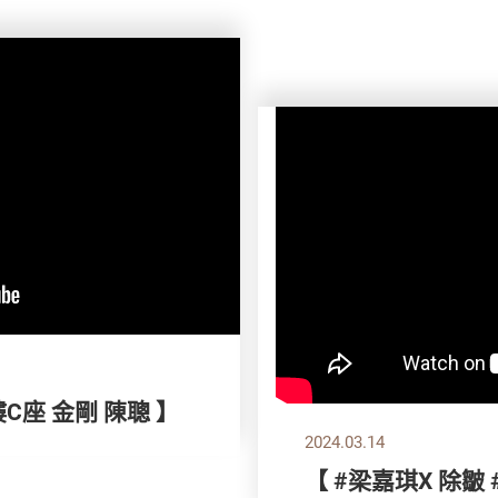
樓C座 金剛 陳聰 】
2024.03.14
【 #梁嘉琪X 除皺