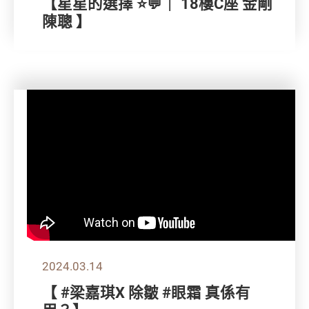
【星星的選擇 ⭐💬｜ 18樓C座 金剛
陳聰 】
2024.03.14
【 #梁嘉琪X 除皺 #眼霜 真係有