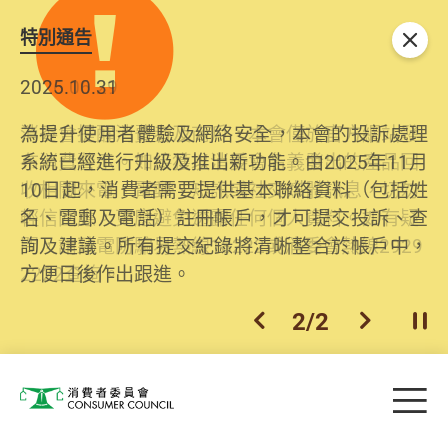
特別通告
關閉
2026.06.29
2025.10.31
消委會提醒消費者及商戶，本會僅於官方網站發
為提升使用者體驗及網絡安全，本會的投訴處理
布消費警示。如接獲以消委會名義發出的產品回
系統已經進行升級及推出新功能。由2025年11月
收相關來電、電郵、短訊或社交媒體訊息，切勿
10日起，消費者需要提供基本聯絡資料（包括姓
輕信回應，更應避免透露任何個人資料。如有疑
名、電郵及電話）註冊帳戶，才可提交投訴、查
問，請致電防騙易熱線18222或消委會熱線2929
詢及建議。所有提交紀錄將清晰整合於帳戶中，
2222查詢。
方便日後作出跟進。
2
/
2
上一個
下一個
開
Skip to main content
目
消費者委員會