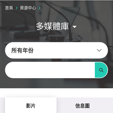
首頁
資源中心
多媒體庫
所有年份
關鍵字
搜尋
影片
信息圖